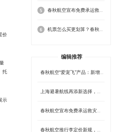
春秋航空宣布免费承运救灾队伍和物资
机票怎么买更划算？春秋航空2026初夏优惠活动大盘点！
置价
编辑推荐
量
、托
春秋航空“爱宠飞”产品：新增贵阳出发宠物友好航线及常见问题解答
上海避暑航线再添新选择，春秋航空暑运新增上海往返承德独飞航线
展示
春秋航空宣布免费承运救灾队伍和物资
春秋航空推行李定价新规，线上购买最高可享机场柜台价3.5折