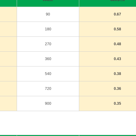
90
0.67
180
0.58
270
0.48
360
0.43
540
0.38
720
0.36
900
0.35