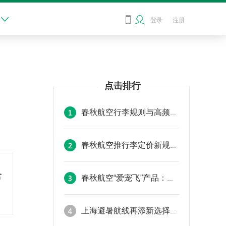

登录
注册
点击排行
春秋航空行李规则与高频问题解答
春秋航空推行李定价新规，线上购买最高可享机场柜台价3.5折
含
春秋航空“爱宠飞”产品：新增贵阳出发宠物友好航线及常见问题解答
上海避暑航线再添新选择，春秋航空暑运新增上海往返承德独飞航线