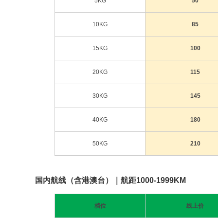
5KG
50
10KG
85
15KG
100
20KG
115
30KG
145
40KG
180
50KG
210
国内航线（含港澳台）｜航距1000-1999KM
档位
线上价